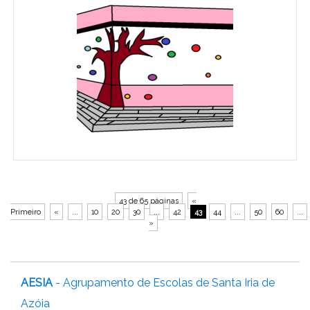
43 de 65 páginas
«
Primeiro
«
...
10
20
30
...
42
43
44
...
50
60
...
»
AESIA
- Agrupamento de Escolas de Santa Iria de
Azóia