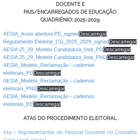
DOCENTE E
PAIS/ENCARREGADOS DE EDUCAÇÃO
QUADRIÉNIO: 2025-2029
AESIA_Aviso abertura PE_signed
Descarregar
Regulamento Eleitoral_CG_2025_2029_signed
Descarregar
AESIA 25_29_Modelo Candidatura_lista_PD
Descarregar
AESIA 25_29_Modelo Candidatura_lista_PND
Descarregar
AESIA_Modelo_Reclamação – cadernos
eleitorais_PD
Descarregar
AESIA_Modelo_Reclamação – cadernos
eleitorais_PND
Descarregar
AESIA_Modelo_Reclamação – cadernos
eleitorais_EE
Descarregar
ATAS DO PROCEDIMENTO ELEITORAL
Ata – Representantes do Pessoal Docente no Conselho