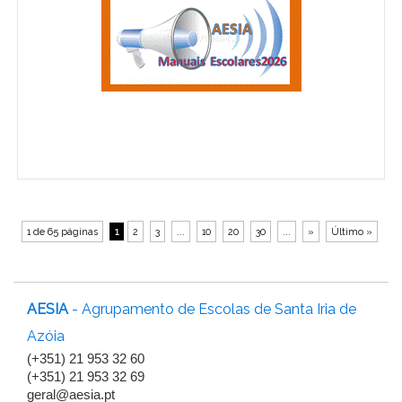
1 de 65 páginas
1
2
3
...
10
20
30
...
»
Último »
AESIA
- Agrupamento de Escolas de Santa Iria de
Azóia
(+351) 21 953 32 60
(+351) 21 953 32 69
geral@aesia.pt