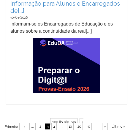
Informação para Alunos e Encarregados
de[...]
30/03/2026
Informam-se os Encarregados de Educação e os
alunos sobre a continuidade da real[...]
3 de 65 páginas
«
Primeiro
«
...
2
3
4
...
10
20
30
...
»
Último »