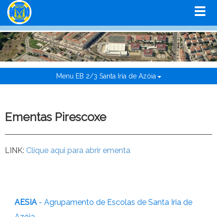
Menu EB 2/3 Santa Iria de Azóia
Ementas Pirescoxe
LINK:
Clique aqui para abrir ementa
AESIA
- Agrupamento de Escolas de Santa Iria de
Azóia