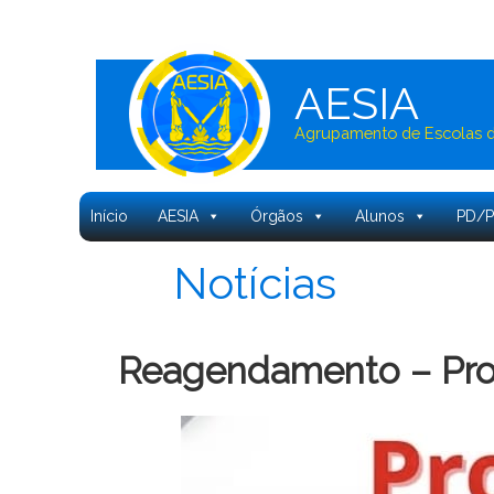
AESIA
Agrupamento de Escolas de
Início
AESIA
Órgãos
Alunos
PD/
Notícias
Reagendamento – Provas