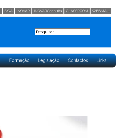
0
SIGA
INOVAR
INOVARConsulta
CLASSROOM
WEBMAIL
Search
Formação
Legislação
Contactos
Links