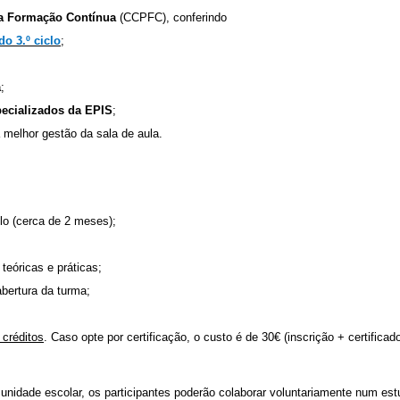
da Formação Contínua
(CCPFC), conferindo
o 3.º ciclo
;
a
;
pecializados da EPIS
;
melhor gestão da sala de aula.
o (cerca de 2 meses);
eóricas e práticas;
bertura da turma;
 créditos
. Caso opte por certificação, o custo é de 30€ (inscrição + certificado
nidade escolar, os participantes poderão colaborar voluntariamente num est