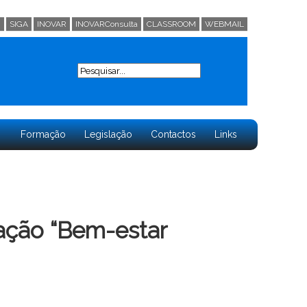
0
SIGA
INOVAR
INOVARConsulta
CLASSROOM
WEBMAIL
Search
Formação
Legislação
Contactos
Links
mação “Bem-estar