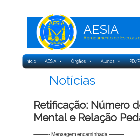
AESIA
Agrupamento de Escolas de
Início
AESIA
Órgãos
Alunos
PD/
Notícias
Retificação: Número d
Mental e Relação Ped
———- Mensagem encaminhada ———