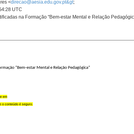
res <
direcao@aesia.edu.gov.pt&gt
;
6:54:28 UTC
tificadas na Formação “Bem-estar Mental e Relação Pedagógic
Formação “Bem-estar Mental e Relação Pedagógica”
ue em
e o conteúdo é seguro.