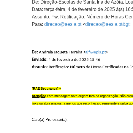
De:
Direção-Escolas de Santa Iria de Azóia, Lou
Data: terça-feira, 4 de fevereiro de 2025 à(s) 1
Assunto: Fw: Retificação: Número de Horas Cer
Para:
direcao@aesia.pt
<
direcao@aesia.pt&gt
;
De:
Andreia Jaqueta Ferreira <
ajf@epis.pt
>
Enviado:
4 de fevereiro de 2025 15:46
Assunto:
Retificação: Número de Horas Certificadas na 
[RAE Segurança] –
Atenção
:
Esta mensagem teve origem fora da organização. Não cliq
links
ou abra anexos, a menos que reconheça o remetente e saiba qu
Caro(a) Professor(a),