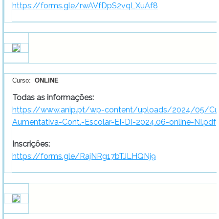
https://forms.gle/rwAVfDpS2vqLXuAf8
Curso:
ONLINE
Todas as informações:
https://www.anip.pt/wp-content/uploads/2024/05/Cu
Aumentativa-Cont.-Escolar-EI-DI-2024.06-online-NI.pdf
Inscrições:
https://forms.gle/RajNRg17bTJLHQNj9