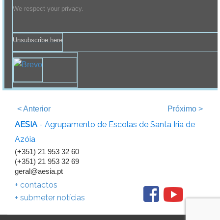
We respect your privacy.
Unsubscribe here
<
Anterior
Próximo
>
AESIA
- Agrupamento de Escolas de Santa Iria de
Azóia
(+351) 21 953 32 60
(+351) 21 953 32 69
geral@aesia.pt
+ contactos
+ submeter notícias