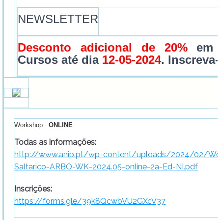
NEWSLETTER
Desconto adicional de 20%
em 
Cursos até dia
12-05-2024
. Inscreva-
Workshop:
ONLINE
Todas as informações:
http://www.anip.pt/wp-content/uploads/2024/02/Wo
Saltarico-ARBO-WK-2024.05-online-2a-Ed-NI.pdf
Inscrições:
https://forms.gle/39k8QcwbVU2GXcV37