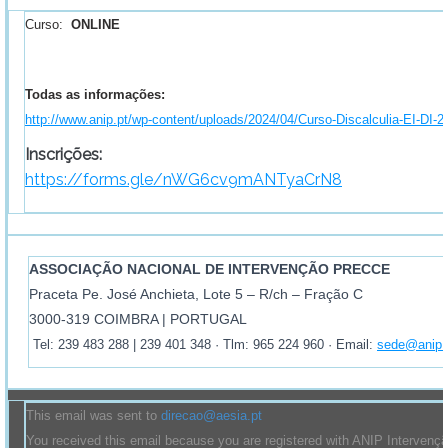
Curso:
ONLINE
Todas as informações:
http://www.anip.pt/wp-content/uploads/2024/04/Curso-Discalculia-EI-DI-20
Inscrições:
https://forms.gle/nWG6cv9mANTyaCrN8
ASSOCIAÇÃO NACIONAL DE INTERVENÇÃO PRECCE
Praceta Pe. José Anchieta, Lote 5 – R/ch – Fração C
3000-319 COIMBRA | PORTUGAL
Tel: 239 483 288 | 239 401 348 · Tlm: 965 224 960 · Email:
sede@anip.
This email was sent to
direcao@aesia.pt
You received this email because you are registered with ANIP Intervenç