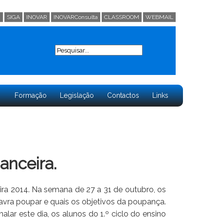
0
SIGA
INOVAR
INOVARConsulta
CLASSROOM
WEBMAIL
Search
Formação
Legislação
Contactos
Links
anceira.
ra 2014. Na semana de 27 a 31 de outubro, os
avra poupar e quais os objetivos da poupança.
lar este dia, os alunos do 1.º ciclo do ensino