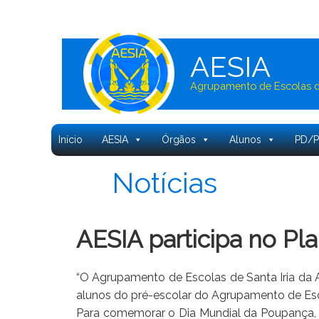
AESIA
Agrupamento de Escolas de
Início
AESIA
Órgãos
Alunos
PD/
Notícias
AESIA participa no Pl
“O Agrupamento de Escolas de Santa Iria da 
alunos do pré-escolar do Agrupamento de Esco
Para comemorar o Dia Mundial da Poupança, os 