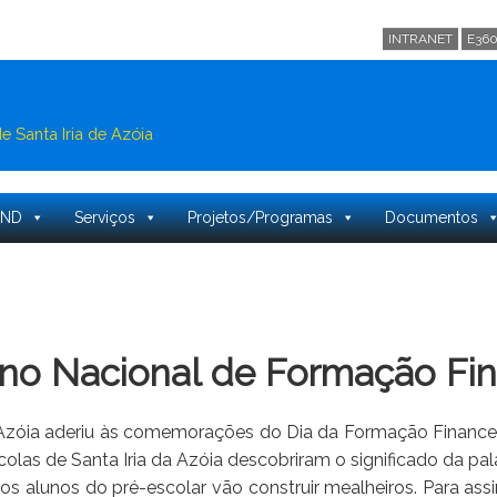
INTRANET
E36
 Santa Iria de Azóia
PND
Serviços
Projetos/Programas
Documentos
ano Nacional de Formação Fin
Azóia aderiu às comemorações do Dia da Formação Financei
las de Santa Iria da Azóia descobriram o significado da pal
alunos do pré-escolar vão construir mealheiros. Para assina